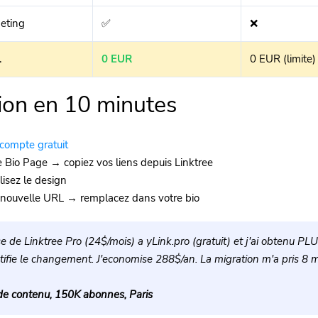
geting
✅
❌
l
0 EUR
0 EUR (limite)
ion en 10 minutes
compte gratuit
 Bio Page → copiez vos liens depuis Linktree
isez le design
 nouvelle URL → remplacez dans votre bio
se de Linktree Pro (24$/mois) a yLink.pro (gratuit) et j'ai obtenu PL
tifie le changement. J'economise 288$/an. La migration m'a pris 8 m
 de contenu, 150K abonnes, Paris