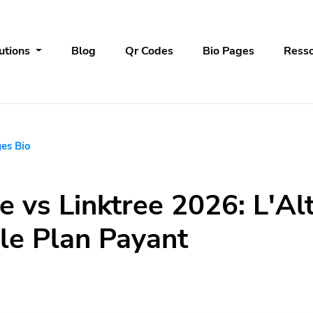
utions
Blog
Qr Codes
Bio Pages
Ress
es Bio
e vs Linktree 2026: L'Al
 le Plan Payant