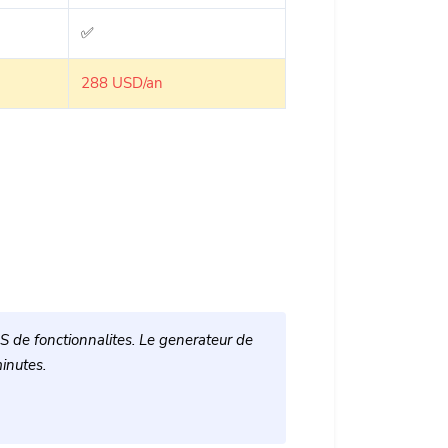
✅
288 USD/an
US de fonctionnalites. Le generateur de
inutes.