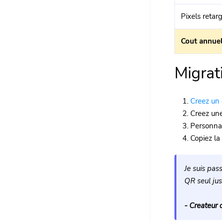
Pixels retar
Cout annue
Migrat
Creez un 
Creez une
Personnal
Copiez la
Je suis pas
QR seul jus
- Createur