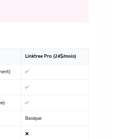
Linktree Pro (24$/mois)
ment)
✅
✅
ee)
✅
Basique
❌