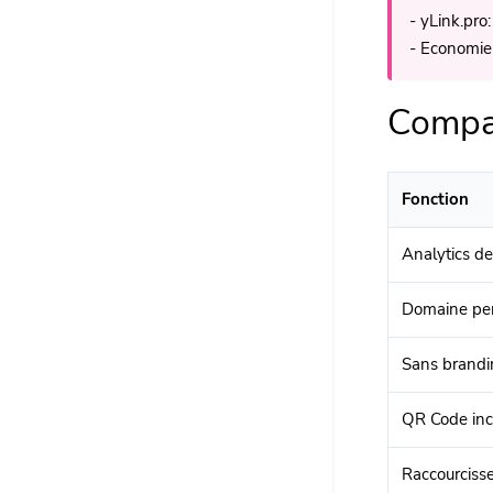
- yLink.pro:
- Economie
Compa
Fonction
Analytics de
Domaine per
Sans brandi
QR Code inc
Raccourciss