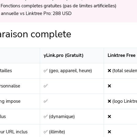
 Fonctions completes gratuites (pas de limites artificielles)
 annuelle vs Linktree Pro: 288 USD
raison complete
yLink.pro (Gratuit)
Linktree Free
tailles
✅ (geo, appareil, heure)
❌ (total seule
sonnalise
✅
❌
ng impose
✅
❌ (logo Linktr
lus
✅ (dynamique)
❌
eur URL inclus
✅ (illimite)
❌