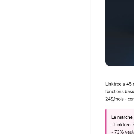
Linktree a 45 
fonctions bas
24$/mois - co
Le marche 
- Linktree:
- 73% veul