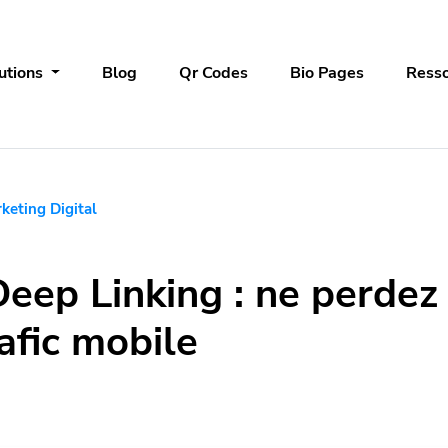
utions
Blog
Qr Codes
Bio Pages
Ress
keting Digital
eep Linking : ne perdez
afic mobile