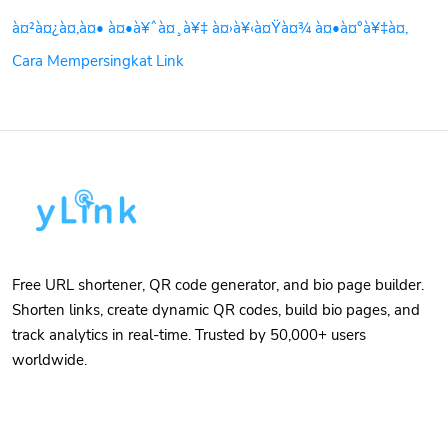
à¤²à¤¿à¤‚à¤• à¤•à¥ˆà¤¸à¥‡ à¤›à¥‹à¤Ÿà¤¾ à¤•à¤°à¥‡à¤‚
Cara Mempersingkat Link
Free URL shortener, QR code generator, and bio page builder.
Shorten links, create dynamic QR codes, build bio pages, and
track analytics in real-time. Trusted by 50,000+ users
worldwide.