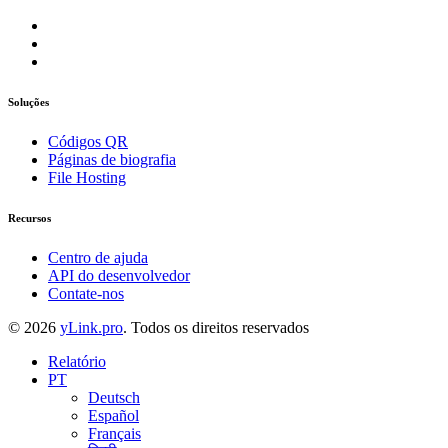
Soluções
Códigos QR
Páginas de biografia
File Hosting
Recursos
Centro de ajuda
API do desenvolvedor
Contate-nos
© 2026
yLink.pro
. Todos os direitos reservados
Relatório
PT
Deutsch
Español
Français