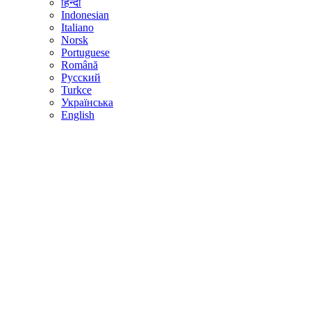
हिन्दी
Indonesian
Italiano
Norsk
Portuguese
Română
Русский
Turkce
Українська
English