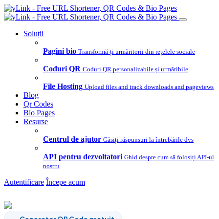
Soluții
Pagini bio
Transformă-ți urmăritorii din rețelele sociale
Coduri QR
Coduri QR personalizabile și urmăribile
File Hosting
Upload files and track downloads and pageviews
Blog
Qr Codes
Bio Pages
Resurse
Centrul de ajutor
Găsiți răspunsuri la întrebările dvs
API pentru dezvoltatori
Ghid despre cum să folosiți API-ul
nostru
Autentificare
Începe acum