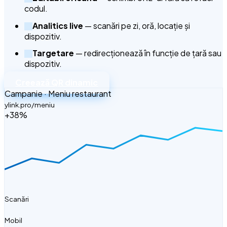
codul.
Analitics live
— scanări pe zi, oră, locație și
dispozitiv.
Targetare
— redirecționează în funcție de țară sau
dispozitiv.
Creează QR dinamic
Campanie · Meniu restaurant
ylink.pro/meniu
+38%
4,812
Scanări
61%
Mobil