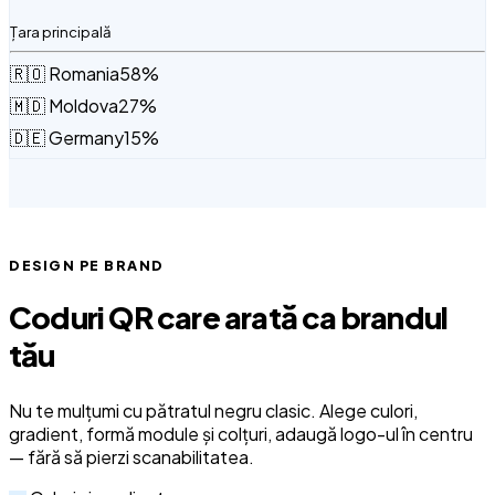
RO
Țara principală
🇷🇴 Romania
58%
🇲🇩 Moldova
27%
🇩🇪 Germany
15%
DESIGN PE BRAND
Coduri QR care arată ca brandul
tău
Nu te mulțumi cu pătratul negru clasic. Alege culori,
gradient, formă module și colțuri, adaugă logo-ul în centru
— fără să pierzi scanabilitatea.