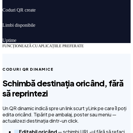
120K+
Coduri QR create
12
Limbi disponibile
99.9%
Uptime
FUNCȚIONEAZĂ CU APLICAȚIILE PREFERATE
CODURI QR DINAMICE
Schimbă destinația oricând, fără
să reprintezi
Un QR dinamic indică spre un link scurt yLink pe care îl poți
edita oricând. Tipărit pe ambalaj, poster sau meniu —
actualizezi destinația dintr-un click.
Editabil oricând
— schimbi URL-ul fără să refaci