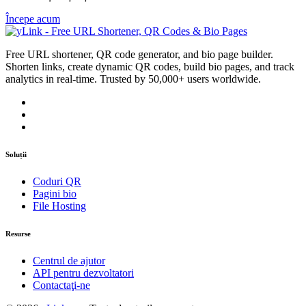
Începe acum
Free URL shortener, QR code generator, and bio page builder.
Shorten links, create dynamic QR codes, build bio pages, and track
analytics in real-time. Trusted by 50,000+ users worldwide.
Soluții
Coduri QR
Pagini bio
File Hosting
Resurse
Centrul de ajutor
API pentru dezvoltatori
Contactaţi-ne