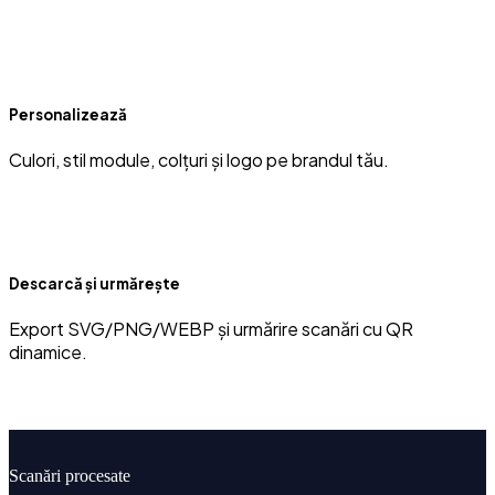
Personalizează
Culori, stil module, colțuri și logo pe brandul tău.
Descarcă și urmărește
Export SVG/PNG/WEBP și urmărire scanări cu QR
dinamice.
2.4M+
Scanări procesate