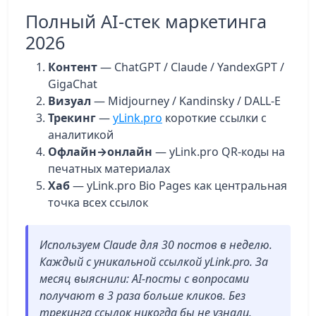
Полный AI-стек маркетинга
2026
Контент
— ChatGPT / Claude / YandexGPT /
GigaChat
Визуал
— Midjourney / Kandinsky / DALL-E
Трекинг
—
yLink.pro
короткие ссылки с
аналитикой
Офлайн→онлайн
— yLink.pro QR-коды на
печатных материалах
Хаб
— yLink.pro Bio Pages как центральная
точка всех ссылок
Используем Claude для 30 постов в неделю.
Каждый с уникальной ссылкой yLink.pro. За
месяц выяснили: AI-посты с вопросами
получают в 3 раза больше кликов. Без
трекинга ссылок никогда бы не узнали.