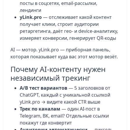
посты в соцсетях, email-рассылки,
лендинги
yLink.pro
— отслеживает какой контент
получает клики, строит аудитории
ретаргетинга, даёт гео- и device-аналитику,
измеряет конверсии, генерирует QR-коды
AI — мотор. yLink.pro — приборная панель,
которая показывает куда вас этот мотор везёт.
Почему AI-контенту нужен
независимый трекинг
A/B тест вариантов
— 5 заголовков от
ChatGPT, каждый с уникальной ссылкой
yLink.pro → видите какой CTR выше
Трек по каналам
— один AI-пост в
Telegram, ВК, email? Отдельные ссылки
покажут где конвертит
Аудитории автоматически
— пиксель