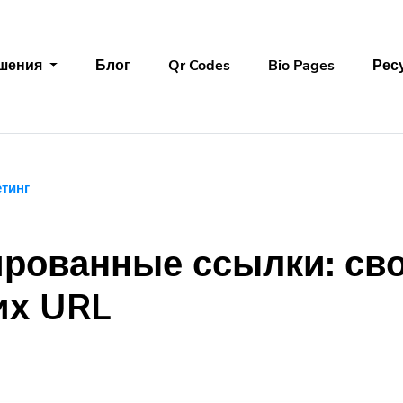
шения
Блог
Qr Codes
Bio Pages
Рес
тинг
рованные ссылки: сво
их URL