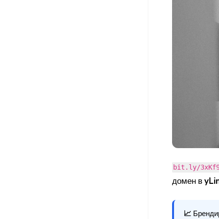
bit.ly/3xKf
домен в
yLi
📈
Брендир