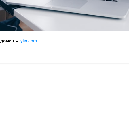
 домен →
ylink.pro