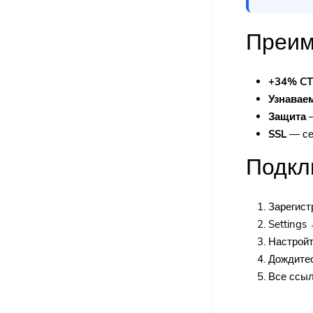
Преим
+34% C
Узнавае
Защита
—
SSL
— се
Подкл
Зарегист
Settings
Настрой
Дождитес
Все ссыл