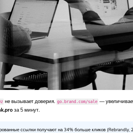
не вызывает доверия.
— увеличивает
9z
go.brand.com/sale
nk.pro
за 5 минут.
ованные ссылки получают на 34% больше кликов (Rebrandly, 2