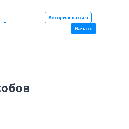
Авторизоваться
ы
Начать
собов