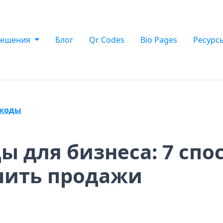
Решения
Блог
Qr Codes
Bio Pages
Ресурс
-коды
ы для бизнеса: 7 спо
чить продажи