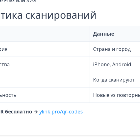
е PNG или SVG
тика сканирований
Данные
фия
Страна и город
ства
iPhone, Android
Когда сканируют
ьность
Новые vs повторн
R бесплатно →
ylink.pro/qr-codes