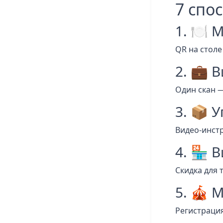
7 спо
1. 🍽️
QR на столе
2. 💼 
Один скан —
3. 📦 
Видео-инстр
4. 🏪 
Скидка для т
5. 🎪 
Регистрация