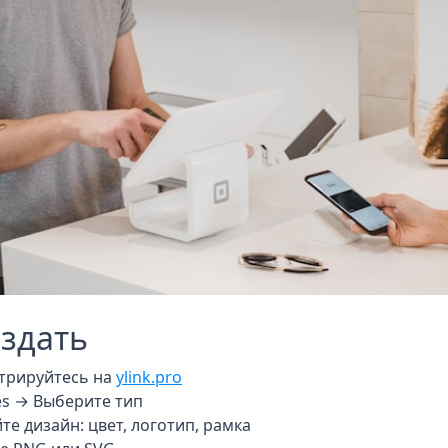
оздать
трируйтесь на
ylink.pro
s → Выберите тип
те дизайн: цвет, логотип, рамка