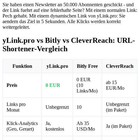
Sie haben einen Newsletter an 50.000 Abonnenten geschickt - und
der Link fuehrt auf eine fehlerhafte Seite? Mit einem normalen Link:
Pech gehabt. Mit einem dynamischen Link von yLink.pro: Sie
aendern das Ziel in 5 Sekunden. Alle Klicks werden korrekt
weitergeleitet.
yLink.pro vs Bitly vs CleverReach: URL-
Shortener-Vergleich
Funktion
yLink.pro
Bitly Free
CleverReach
0 EUR
ab 15
Preis
0 EUR
(10
EUR/Mo
Links/Mo)
Links pro
Unbegrenzt
Unbegrenzt
10
Monat
(im Paket)
Klick-Analytics
Ja,
Ab 35
Ja (im Paket)
(Geo, Geraet)
kostenlos
USD/Mo