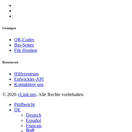
Lösungen
QR-Codes
Bio-Seiten
File Hosting
Ressourcen
Hilfezentrum
Entwickler-API
Kontaktiere uns
© 2026
yLink.pro
. Alle Rechte vorbehalten
Prüfbericht
DE
Deutsch
Español
Français
हिन्दी