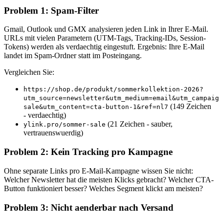
Problem 1: Spam-Filter
Gmail, Outlook und GMX analysieren jeden Link in Ihrer E-Mail.
URLs mit vielen Parametern (UTM-Tags, Tracking-IDs, Session-
Tokens) werden als verdaechtig eingestuft. Ergebnis: Ihre E-Mail
landet im Spam-Ordner statt im Posteingang.
Vergleichen Sie:
https://shop.de/produkt/sommerkollektion-2026?
utm_source=newsletter&utm_medium=email&utm_campaig
(149 Zeichen
sale&utm_content=cta-button-1&ref=nl7
- verdaechtig)
(21 Zeichen - sauber,
ylink.pro/sommer-sale
vertrauenswuerdig)
Problem 2: Kein Tracking pro Kampagne
Ohne separate Links pro E-Mail-Kampagne wissen Sie nicht:
Welcher Newsletter hat die meisten Klicks gebracht? Welcher CTA-
Button funktioniert besser? Welches Segment klickt am meisten?
Problem 3: Nicht aenderbar nach Versand