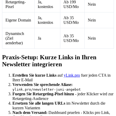
Retargeting-
Ja,
Ab 199
Nein
Pixel
kostenlos
USD/Mo
Ja,
Ab 35
Eigene Domain
Nein
kostenlos
USD/Mo
Dynamisch
Ab 35
(Ziel
Ja
Nein
USD/Mo
aenderbar)
Praxis-Setup: Kurze Links in Ihren
Newsletter integrieren
Erstellen Sie kurze Links
auf
yLink.pro
fuer jeden CTA in
Ihrer E-Mail
Verwenden Sie sprechende Aliase:
ylink.pro/newsletter-juni-angebot
Fuegen Sie Retargeting-Pixel hinzu
- jeder Klicker wird zur
Retargeting-Audience
Ersetzen Sie alle langen URLs
im Newsletter durch die
kurzen Varianten
Nach dem Versand:
Dashboard pruefen - Klicks pro Link,