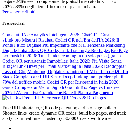
pagare 24$/mese - completamente gratis.Il mercato link-in-bio
2026:- 89% degli utenti Linktree sul piano limitato-...
Per saperne di più
Post popolari
Contenuti IA e Analytics Intelligenti 2026: ChatGPT Crea,
yLink.pro Misura i Risultati
Codici QR nell'Era dell'IA 2026: Il
Ponte Fisico-Digitale Piu Importante che Mai
Tendenze Marketing
Digitale Italia 2026: QR Code, Link Tracking e Bio Pages
Bio Page
per musicisti 2026: Tutti i link streaming in un solo posto (gratis)
Codici QR per Agenzie Immobiliari Italia 2026: Piu Visite Senza
Budget
Link Brevi per Email Marketing in Italia 2026: Raddoppia il
Tasso di Clic
Marketing Digitale Gratuito per PMI in Italia 2026: Lo
Stack Completo a 0 EUR
Smart Deep Linking: non perdere piu il
70% del traffico mobile
Codici QR per Ristoranti in Italia 2026:
Guida Completa ai Menu Digitali Gratuiti
Bio Page vs Linktree
2026: L'Alternativa Gratuita che Batte il Piano a Pagamento
Free URL shortener, QR code generator, and bio page builder.
Shorten links, create dynamic QR codes, build bio pages, and track
analytics in real-time. Trusted by 50,000+ users worldwide.