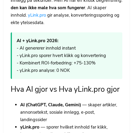
innlegg pa sekunder. Men AI har en kritisk begrensning:
den kan ikke male hva som fungerer
. AI skaper
innhold.
yLink.pro
gir analyse, konverteringssporing og
ekte ytelsesdata.
AI + yLink.pro 2026:
- AI genererer innhold instant
- yLink.pro sporer hvert klikk og konvertering
- Kombinert ROI-forbedring: +75-130%
- yLink.pro analyse: 0 NOK
Hva AI gjor vs Hva yLink.pro gjor
AI (ChatGPT, Claude, Gemini)
— skaper artikler,
annonsetekst, sosiale innlegg, e-post,
landingssider
yLink.pro
— sporer hvilket innhold far klikk,