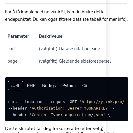
For å få kanalene dine via API, kan du bruke dette
endepunktet. Du kan også filtrere data (se tabell for mer info).
Parameter
Beskrivelse
limit
(valgfritt) Dataresultat per side
page
(valgfritt) Gjeldende sideforespørsel
cURL
PHP
Node.js
Python
C#
curl --location --request GET 
'https://ylink.pro/api
--header 
'Authorization: Bearer YOURAPIKEY'
 \

--header 
'Content-Type: application/json'
Dette skriptet lar deg forkorte alle (eller velg)