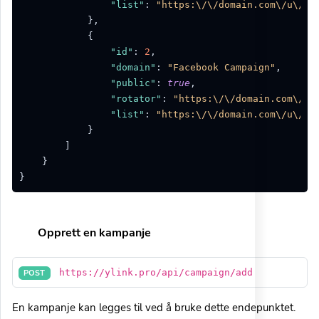
"list"
:
"https:\/\/domain.com\/u\/ad
}
,
{
"id"
:
2
,
"domain"
:
"Facebook Campaign"
,
"public"
:
true
,
"rotator"
:
"https:\/\/domain.com\/r\
"list"
:
"https:\/\/domain.com\/u\/ad
}
]
}
}
Opprett en kampanje
https://ylink.pro/api/campaign/add
POST
En kampanje kan legges til ved å bruke dette endepunktet.