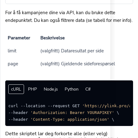
For å få kampanjene dine via API, kan du bruke dette
endepunktet. Du kan også filtrere data (se tabell for mer info).
Parameter
Beskrivelse
limit
(valgfritt) Dataresultat per side
page
(valgfritt) Gjeldende sideforespørsel
cURL
PHP
Node.js
Python
C#
curl --location --request GET 
'https://ylink.pro/api
--header 
'Authorization: Bearer YOURAPIKEY'
 \

--header 
'Content-Type: application/json'
Dette skriptet lar deg forkorte alle (eller velg)