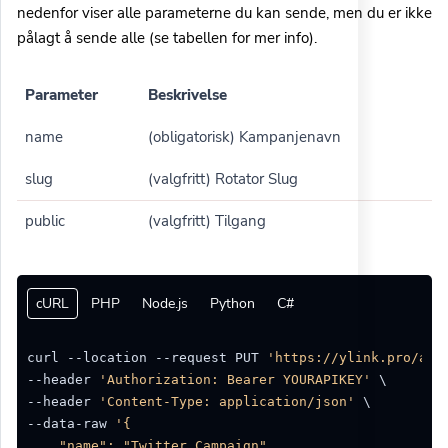
nedenfor viser alle parameterne du kan sende, men du er ikke
pålagt å sende alle (se tabellen for mer info).
Parameter
Beskrivelse
name
(obligatorisk) Kampanjenavn
slug
(valgfritt) Rotator Slug
public
(valgfritt) Tilgang
cURL
PHP
Node.js
Python
C#
curl --location --request PUT 
'https://ylink.pro/api
--header 
'Authorization: Bearer YOURAPIKEY'
 \

--header 
'Content-Type: application/json'
 \

--data-raw 
'{

    "name": "Twitter Campaign",
