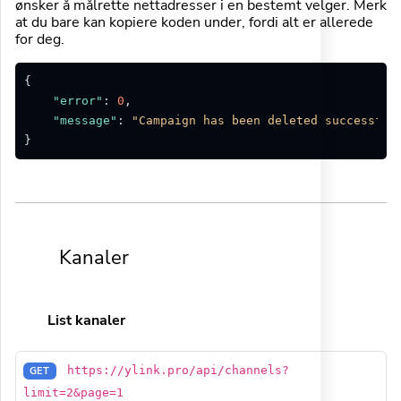
ønsker å målrette nettadresser i en bestemt velger. Merk
at du bare kan kopiere koden under, fordi alt er allerede
for deg.
{
"error"
:
0
,
"message"
:
"Campaign has been deleted successful
}
Kanaler
List kanaler
https://ylink.pro/api/channels?
GET
limit=2&page=1