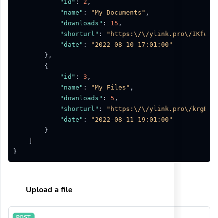
"id"
:
2
,
"name"
:
"My Documents"
,
"downloads"
:
15
,
"shorturl"
:
"https:\/\/ylink.pro\/IKfwp"
"date"
:
"2022-08-10 17:01:00"
}
,
{
"id"
:
3
,
"name"
:
"My Files"
,
"downloads"
:
5
,
"shorturl"
:
"https:\/\/ylink.pro\/krgBk"
"date"
:
"2022-08-11 19:01:00"
}
]
}
Upload a file
POST