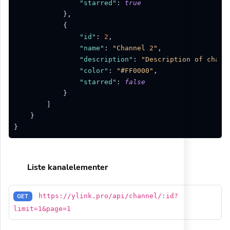
"starred"
:
true
}
,
{
"id"
:
2
,
"name"
:
"Channel 2"
,
"description"
:
"Description of chann
"color"
:
"#FF0000"
,
"starred"
:
false
}
]
}
}
Liste kanalelementer
https://ylink.pro/api/channel/:id?
GET
limit=1&page=1