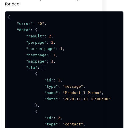
for deg.
{
"error"
:
"0"
,
"data"
:
{
"result"
:
2
,
"perpage"
:
2
,
"currentpage"
:
1
,
"nextpage"
:
1
,
"maxpage"
:
1
,
"cta"
:
[
{
"id"
:
1
,
"type"
:
"message"
,
"name"
:
"Product 1 Promo"
,
"date"
:
"2020-11-10 18:00:00"
}
,
{
"id"
:
2
,
"type"
:
"contact"
,