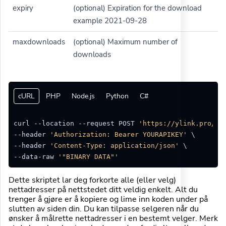
expiry
(optional) Expiration for the download
example 2021-09-28
maxdownloads
(optional) Maximum number of
downloads
cURL
PHP
Node.js
Python
C#
curl --location --request POST 
'https://ylink.pro/ap
--header 
'Authorization: Bearer YOURAPIKEY'
 \

--header 
'Content-Type: application/json'
 \

--data-raw 
'"BINARY DATA"'
Dette skriptet lar deg forkorte alle (eller velg)
nettadresser på nettstedet ditt veldig enkelt. Alt du
trenger å gjøre er å kopiere og lime inn koden under på
slutten av siden din. Du kan tilpasse selgeren når du
ønsker å målrette nettadresser i en bestemt velger. Merk