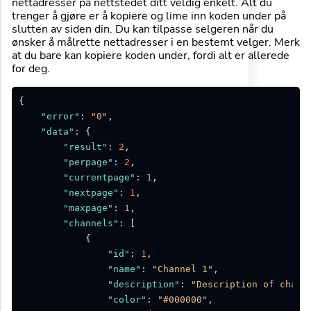
nettadresser på nettstedet ditt veldig enkelt. Alt du
trenger å gjøre er å kopiere og lime inn koden under på
slutten av siden din. Du kan tilpasse selgeren når du
ønsker å målrette nettadresser i en bestemt velger. Merk
at du bare kan kopiere koden under, fordi alt er allerede
for deg.
{
"error"
:
"0"
,
"data"
:
{
"result"
:
2
,
"perpage"
:
2
,
"currentpage"
:
1
,
"nextpage"
:
1
,
"maxpage"
:
1
,
"channels"
:
[
{
"id"
:
1
,
"name"
:
"Channel 1"
,
"description"
:
"Description of chann
"color"
:
"#000000"
,