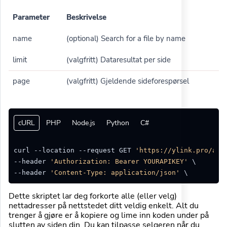
Parameter
Beskrivelse
name
(optional) Search for a file by name
limit
(valgfritt) Dataresultat per side
page
(valgfritt) Gjeldende sideforespørsel
cURL
PHP
Node.js
Python
C#
curl --location --request GET 
'https://ylink.pro/api
--header 
'Authorization: Bearer YOURAPIKEY'
 \

--header 
'Content-Type: application/json'
Dette skriptet lar deg forkorte alle (eller velg)
nettadresser på nettstedet ditt veldig enkelt. Alt du
trenger å gjøre er å kopiere og lime inn koden under på
slutten av siden din. Du kan tilpasse selgeren når du