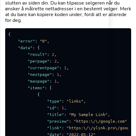
slutten av siden din. Du kan tilpasse selgeren når du
ønsker å målrette nettadresser i en bestemt velger. Merk
at du bare kan kopiere koden under, fordi alt er allerede
for deg.
{
"error"
:
"0"
,
"data"
:
{
"result"
:
2
,
"perpage"
:
2
,
"currentpage"
:
1
,
"nextpage"
:
1
,
"maxpage"
:
1
,
"items"
:
[
{
"type"
:
"links"
,
"id"
:
1
,
"title"
:
"My Sample Link"
,
"preview"
:
"https:\/\/google.com"
,
"link"
:
"https:\/\/ylink.pro\/google
"date"
:
"2022-05-12"