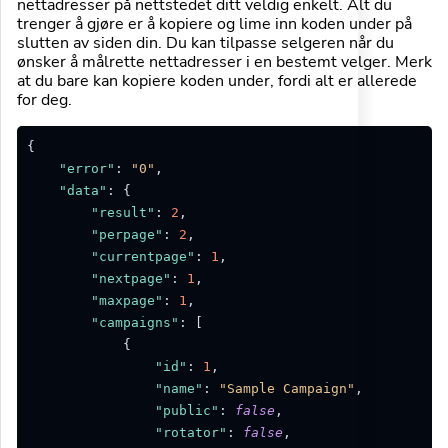
nettadresser på nettstedet ditt veldig enkelt. Alt du
trenger å gjøre er å kopiere og lime inn koden under på
slutten av siden din. Du kan tilpasse selgeren når du
ønsker å målrette nettadresser i en bestemt velger. Merk
at du bare kan kopiere koden under, fordi alt er allerede
for deg.
{
"error"
:
"0"
,
"data"
:
{
"result"
:
2
,
"perpage"
:
2
,
"currentpage"
:
1
,
"nextpage"
:
1
,
"maxpage"
:
1
,
"campaigns"
:
[
{
"id"
:
1
,
"name"
:
"Sample Campaign"
,
"public"
:
false
,
"rotator"
:
false
,