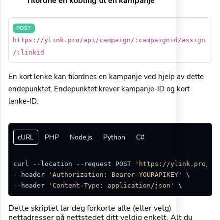
Tilordne en kobling til en kampanje
POST
https://ylink.pro/api/campaign/:campaignid/assign
/:linkid
En kort lenke kan tilordnes en kampanje ved hjelp av dette
endepunktet. Endepunktet krever kampanje-ID og kort
lenke-ID.
cURL
PHP
Node.js
Python
C#
curl --location --request POST 
'https://ylink.pro/ap
--header 
'Authorization: Bearer YOURAPIKEY'
 \

--header 
'Content-Type: application/json'
Dette skriptet lar deg forkorte alle (eller velg)
nettadresser på nettstedet ditt veldig enkelt. Alt du