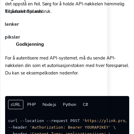
det oppstå en feil. Sørg for å holde API-nøkkelen hemmelig
Tilpasset Splash
for å forhindre misbruk.
lenker
piksler
Godkjenning
For å autentisere med API-systemet, må du sende API-
nøkkelen din som et autorisasjonstoken med hver forespørsel.
Du kan se eksempelkoden nedenfor.
cURL
PHP
Node.js
Python
C#
curl --location --request POST 
'https://ylink.pro/ap
--header 
'Authorization: Bearer YOURAPIKEY'
 \

--header 
'Content-Type: application/json'
 \ 