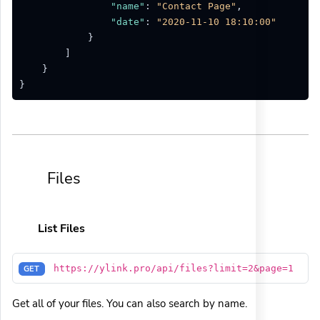
"name"
:
"Contact Page"
,
"date"
:
"2020-11-10 18:10:00"
}
]
}
}
Files
List Files
https://ylink.pro/api/files?limit=2&page=1
GET
Get all of your files. You can also search by name.