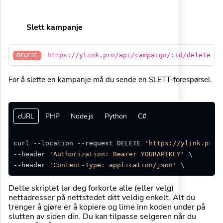
Slett kampanje
https://ylink.pro/api/campaign/:id/delete
DELETE
For å slette en kampanje må du sende en SLETT-forespørsel.
cURL
PHP
Node.js
Python
C#
curl --location --request DELETE 
'https://ylink.pro/
--header 
'Authorization: Bearer YOURAPIKEY'
 \

--header 
'Content-Type: application/json'
Dette skriptet lar deg forkorte alle (eller velg)
nettadresser på nettstedet ditt veldig enkelt. Alt du
trenger å gjøre er å kopiere og lime inn koden under på
slutten av siden din. Du kan tilpasse selgeren når du