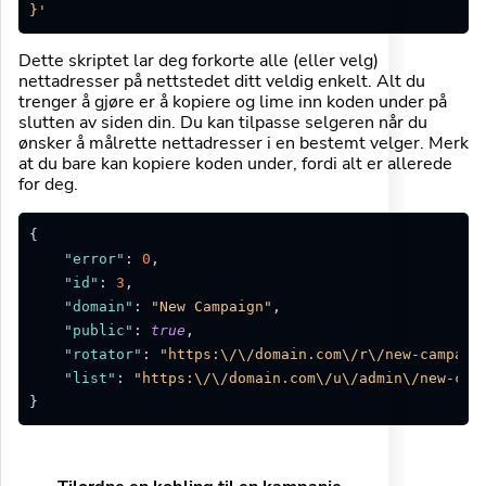
}'
Dette skriptet lar deg forkorte alle (eller velg)
nettadresser på nettstedet ditt veldig enkelt. Alt du
trenger å gjøre er å kopiere og lime inn koden under på
slutten av siden din. Du kan tilpasse selgeren når du
ønsker å målrette nettadresser i en bestemt velger. Merk
at du bare kan kopiere koden under, fordi alt er allerede
for deg.
{
"error"
:
0
,
"id"
:
3
,
"domain"
:
"New Campaign"
,
"public"
:
true
,
"rotator"
:
"https:\/\/domain.com\/r\/new-campaig
"list"
:
"https:\/\/domain.com\/u\/admin\/new-cam
}