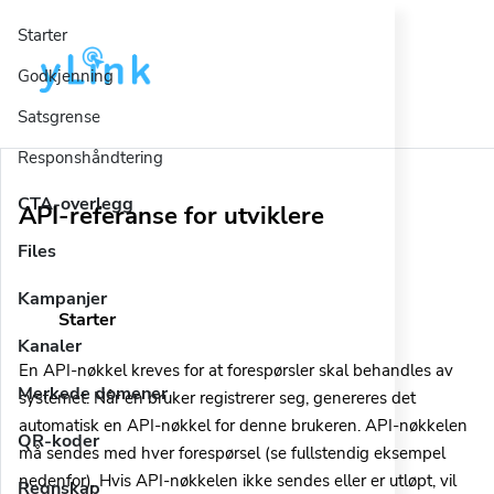
Starter
Godkjenning
Satsgrense
Responshåndtering
CTA-overlegg
API-referanse for utviklere
Files
Kampanjer
Starter
Kanaler
En API-nøkkel kreves for at forespørsler skal behandles av
Merkede domener
systemet. Når en bruker registrerer seg, genereres det
automatisk en API-nøkkel for denne brukeren. API-nøkkelen
QR-koder
må sendes med hver forespørsel (se fullstendig eksempel
nedenfor). Hvis API-nøkkelen ikke sendes eller er utløpt, vil
Regnskap