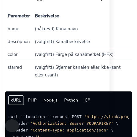
Parameter
Beskrivelse
name
(påkrevd) Kanalnavn
description
(valgfritt) Kanalbeskrivelse
color
(valgfritt) Farge på kanalmerket (HEX)
starred
(valgfritt) Stjerner kanalen eller ikke (sant
eller usant)
cURL
PHP
Node.js
Python
C#
curl --location --request POST 
'https://ylink.pro/ap
--header 
'Authorization: Bearer YOURAPIKEY'
 \

--header 
'Content-Type: application/json'
 \

--data-raw 
'{
