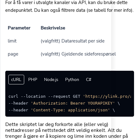
For å få varer i utvalgte kanaler via API, kan du bruke dette
endepunktet. Du kan også filtrere data (se tabell for mer info).
Parameter
Beskrivelse
limit
(valgfritt) Dataresultat per side
page
(valgfritt) Gjeldende sideforespørsel
cURL
PHP
Node.js
Python
C#
curl --location --request GET 
'https://ylink.pro/api
--header 
'Authorization: Bearer YOURAPIKEY'
 \

--header 
'Content-Type: application/json'
Dette skriptet lar deg forkorte alle (eller velg)
nettadresser på nettstedet ditt veldig enkelt. Alt du
trenger å gjøre er å kopiere og lime inn koden under på