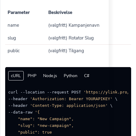
Parameter
Beskrivelse
name
(valgfritt) Kampanjenavn
slug
(valgfritt) Rotator Slug
public
(valgfritt) Tilgang
cURL
PHP
Node.js
Python
C#
curl --location --request POST 
'https://ylink.pro/ap
--header 
'Authorization: Bearer YOURAPIKEY'
 \

--header 
'Content-Type: application/json'
 \

--data-raw 
'{

    "name": "New Campaign",

    "slug": "new-campaign",

    "public": true
