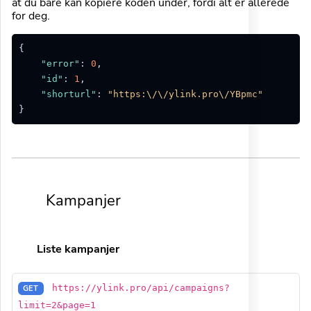
at du bare kan kopiere koden under, fordi alt er allerede
for deg.
{
"error"
:
0
,
"id"
:
1
,
"shorturl"
:
"https:\/\/ylink.pro\/YBpmc"
}
Kampanjer
Liste kampanjer
https://ylink.pro/api/campaigns?
GET
limit=2&page=1