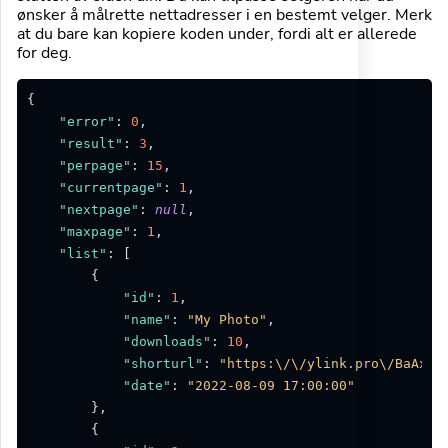
ønsker å målrette nettadresser i en bestemt velger. Merk
at du bare kan kopiere koden under, fordi alt er allerede
for deg.
{
"error"
:
0
,
"result"
:
3
,
"perpage"
:
15
,
"currentpage"
:
1
,
"nextpage"
:
null
,
"maxpage"
:
1
,
"list"
:
[
{
"id"
:
1
,
"name"
:
"My Photo"
,
"downloads"
:
10
,
"shorturl"
:
"https:\/\/ylink.pro\/BaAxj"
"date"
:
"2022-08-09 17:00:00"
}
,
{