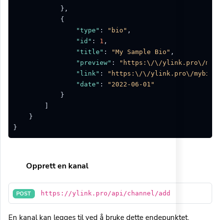
}
,
{
"type"
:
"bio"
,
"id"
:
1
,
"title"
:
"My Sample Bio"
,
"preview"
:
"https:\/\/ylink.pro\/myb
"link"
:
"https:\/\/ylink.pro\/mybio"
"date"
:
"2022-06-01"
}
]
}
}
Opprett en kanal
https://ylink.pro/api/channel/add
POST
En kanal kan legges til ved å bruke dette endepunktet.