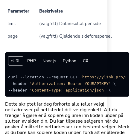
Parameter
Beskrivelse
limit
(valgfritt) Dataresultat per side
page
(valgfritt) Gjeldende sideforespørsel
cURL
PHP
Node.js
Python
C#
curl --location --request GET 
'https://ylink.pro/api
--header 
'Authorization: Bearer YOURAPIKEY'
 \

--header 
'Content-Type: application/json'
Dette skriptet lar deg forkorte alle (eller velg)
nettadresser på nettstedet ditt veldig enkelt. Alt du
trenger å gjøre er å kopiere og lime inn koden under på
slutten av siden din. Du kan tilpasse selgeren når du
ønsker å målrette nettadresser i en bestemt velger. Merk
at du bare kan kopiere koden under, fordi alt er allerede