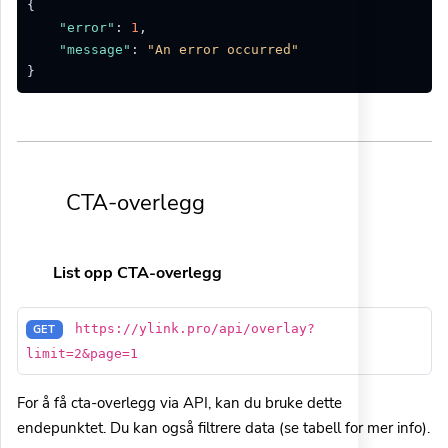
{
"error"
:
1
,
"message"
:
"An error occurred"
}
CTA-overlegg
List opp CTA-overlegg
https://ylink.pro/api/overlay?
GET
limit=2&page=1
For å få cta-overlegg via API, kan du bruke dette
endepunktet. Du kan også filtrere data (se tabell for mer info).