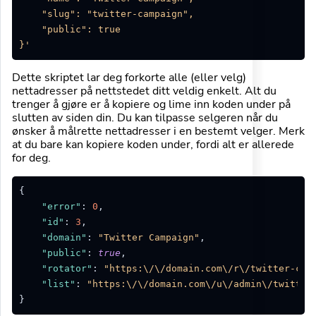
    "slug": "twitter-campaign",

    "public": true

}'
Dette skriptet lar deg forkorte alle (eller velg)
nettadresser på nettstedet ditt veldig enkelt. Alt du
trenger å gjøre er å kopiere og lime inn koden under på
slutten av siden din. Du kan tilpasse selgeren når du
ønsker å målrette nettadresser i en bestemt velger. Merk
at du bare kan kopiere koden under, fordi alt er allerede
for deg.
{
"error"
:
0
,
"id"
:
3
,
"domain"
:
"Twitter Campaign"
,
"public"
:
true
,
"rotator"
:
"https:\/\/domain.com\/r\/twitter-cam
"list"
:
"https:\/\/domain.com\/u\/admin\/twitter
}