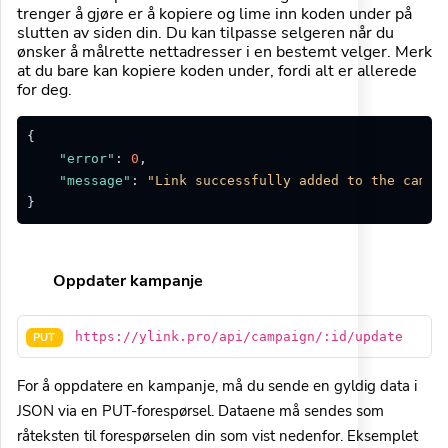
trenger å gjøre er å kopiere og lime inn koden under på
slutten av siden din. Du kan tilpasse selgeren når du
ønsker å målrette nettadresser i en bestemt velger. Merk
at du bare kan kopiere koden under, fordi alt er allerede
for deg.
{
"error"
:
0
,
"message"
:
"Link successfully added to the campa
}
Oppdater kampanje
https://ylink.pro/api/campaign/:id/update
PUT
For å oppdatere en kampanje, må du sende en gyldig data i
JSON via en PUT-forespørsel. Dataene må sendes som
råteksten til forespørselen din som vist nedenfor. Eksemplet