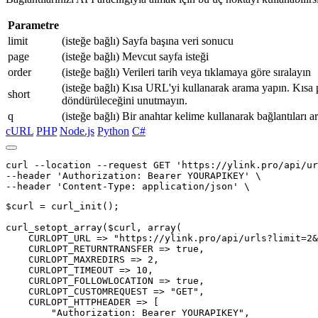
Parametre
limit
(isteğe bağlı) Sayfa başına veri sonucu
page
(isteğe bağlı) Mevcut sayfa isteği
order
(isteğe bağlı) Verileri tarih veya tıklamaya göre sıralayın
(isteğe bağlı) Kısa URL'yi kullanarak arama yapın. Kısa 
short
döndürüleceğini unutmayın.
q
(isteğe bağlı) Bir anahtar kelime kullanarak bağlantıları a
cURL
PHP
Node.js
Python
C#
curl --location --request GET 'https://ylink.pro/api/ur
--header 'Authorization: Bearer YOURAPIKEY' \

$curl = curl_init();

curl_setopt_array($curl, array(

    CURLOPT_URL => "https://ylink.pro/api/urls?limit=2&
    CURLOPT_RETURNTRANSFER => true,

    CURLOPT_MAXREDIRS => 2,

    CURLOPT_TIMEOUT => 10,

    CURLOPT_FOLLOWLOCATION => true,

    CURLOPT_CUSTOMREQUEST => "GET",

    CURLOPT_HTTPHEADER => [

        "Authorization: Bearer YOURAPIKEY",
