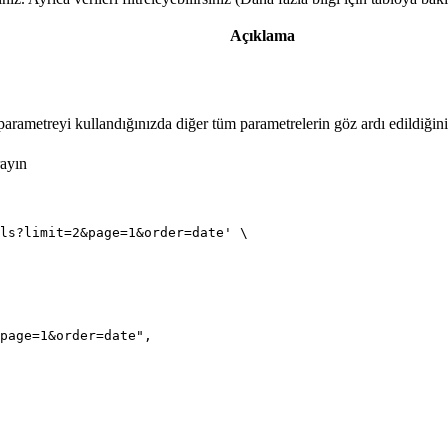
Açıklama
parametreyi kullandığınızda diğer tüm parametrelerin göz ardı edildiği
rayın
ls?limit=2&page=1&order=date' \

page=1&order=date",
