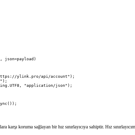
, json=payload)

ttps://ylink.pro/api/account");

");

ing.UTF8, "application/json");

lara karşı koruma sağlayan bir hız sınırlayıcıya sahiptir. Hız sınırlayıcı