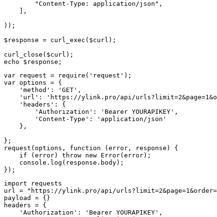
        "Content-Type: application/json",

    ],

));

$response = curl_exec($curl);

curl_close($curl);

echo $response;
var request = require('request');

var options = {

    'method': 'GET',

    'url': 'https://ylink.pro/api/urls?limit=2&page=1&o
    'headers': {

        'Authorization': 'Bearer YOURAPIKEY',

        'Content-Type': 'application/json'

    },

};

request(options, function (error, response) {

    if (error) throw new Error(error);

    console.log(response.body);

});
import requests

url = "https://ylink.pro/api/urls?limit=2&page=1&order=
payload = {}

headers = {

    'Authorization': 'Bearer YOURAPIKEY',
