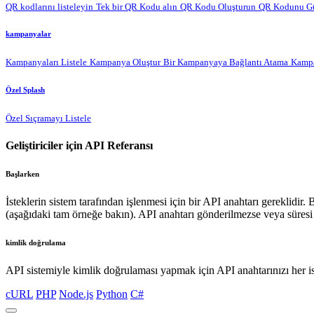
QR kodlarını listeleyin
Tek bir QR Kodu alın
QR Kodu Oluşturun
QR Kodunu Gü
kampanyalar
Kampanyaları Listele
Kampanya Oluştur
Bir Kampanyaya Bağlantı Atama
Kampa
Özel Splash
Özel Sıçramayı Listele
Geliştiriciler için API Referansı
Başlarken
İsteklerin sistem tarafından işlenmesi için bir API anahtarı gereklidir.
(aşağıdaki tam örneğe bakın). API anahtarı gönderilmezse veya süresi 
kimlik doğrulama
API sistemiyle kimlik doğrulaması yapmak için API anahtarınızı her ist
cURL
PHP
Node.js
Python
C#