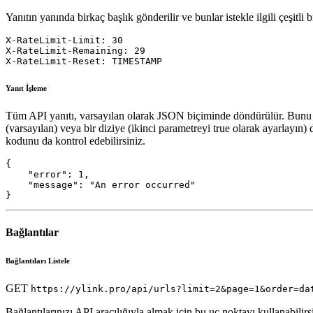
Yanıtın yanında birkaç başlık gönderilir ve bunlar istekle ilgili çeşitli bi
X-RateLimit-Limit: 30
X-RateLimit-Remaining: 29
X-RateLimit-Reset: TIMESTAMP
Yanıt İşleme
Tüm API yanıtı, varsayılan olarak JSON biçiminde döndürülür. Bunu kul
(varsayılan) veya bir diziye (ikinci parametreyi true olarak ayarlayın)
kodunu da kontrol edebilirsiniz.
{

    "error": 1,

    "message": "An error occurred"

}
Bağlantılar
Bağlantıları Listele
GET
https://ylink.pro/api/urls?limit=2&page=1&order=da
Bağlantılarınızı API aracılığıyla almak için bu uç noktayı kullanabilirsin