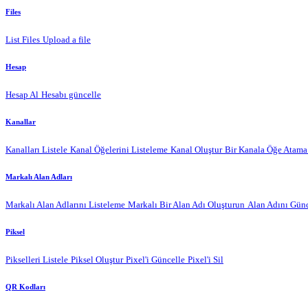
Files
List Files
Upload a file
Hesap
Hesap Al
Hesabı güncelle
Kanallar
Kanalları Listele
Kanal Öğelerini Listeleme
Kanal Oluştur
Bir Kanala Öğe Atama
Markalı Alan Adları
Markalı Alan Adlarını Listeleme
Markalı Bir Alan Adı Oluşturun
Alan Adını Günc
Piksel
Pikselleri Listele
Piksel Oluştur
Pixel'i Güncelle
Pixel'i Sil
QR Kodları