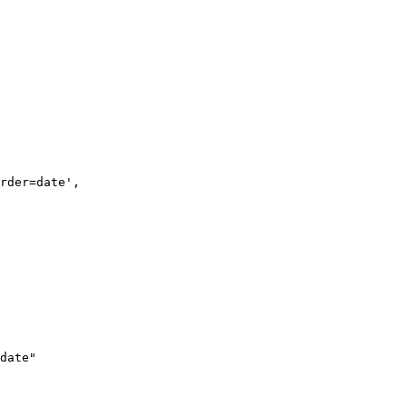
rder=date',

date"
