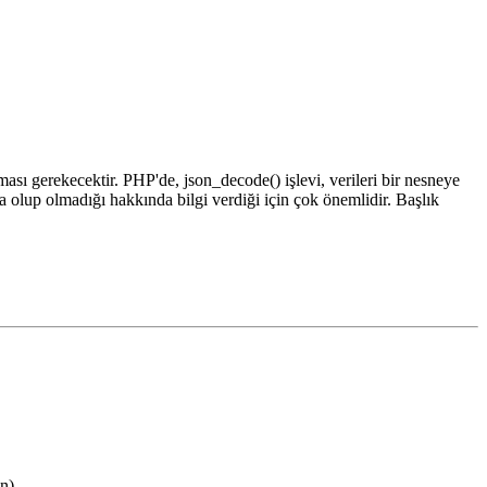
ası gerekecektir. PHP'de, json_decode() işlevi, verileri bir nesneye
ta olup olmadığı hakkında bilgi verdiği için çok önemlidir. Başlık
n).