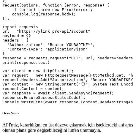
};

request(options, function (error, response) {

    if (error) throw new Error(error);

    console.log(response.body);

});
import requests

url = "https://ylink.pro/api/account"

payload = {}

headers = {

  'Authorization': 'Bearer YOURAPIKEY',

  'Content-Type': 'application/json'

}

response = requests.request("GET", url, headers=headers
var client = new HttpClient();

var request = new HttpRequestMessage(HttpMethod.Get, "h
request.Headers.Add("Authorization", "Bearer YOURAPIKEY
var content = new StringContent("{}", System.Text.Encod
request.Content = content;

var response = await client.SendAsync(request);

response.EnsureSuccessStatusCode();

Oran Sınırı
API'miz, kararlılığını en üst düzeye çıkarmak için isteklerdeki ani artış
olunan plana göre değişebileceğini lütfen unutmayın.