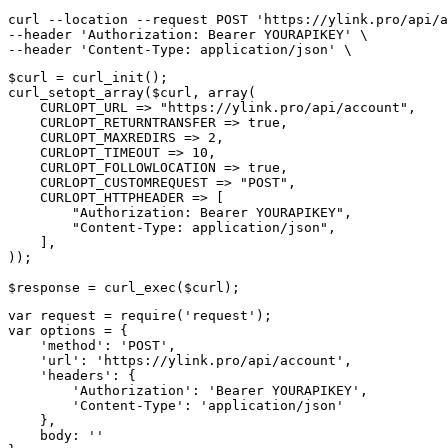
curl --location --request POST 'https://ylink.pro/api/a
--header 'Authorization: Bearer YOURAPIKEY' \

--header 'Content-Type: application/json' \ 
$curl = curl_init();

curl_setopt_array($curl, array(

    CURLOPT_URL => "https://ylink.pro/api/account",

    CURLOPT_RETURNTRANSFER => true,

    CURLOPT_MAXREDIRS => 2,

    CURLOPT_TIMEOUT => 10,

    CURLOPT_FOLLOWLOCATION => true,

    CURLOPT_CUSTOMREQUEST => "POST",

    CURLOPT_HTTPHEADER => [

        "Authorization: Bearer YOURAPIKEY",

        "Content-Type: application/json",

    ],

));

$response = curl_exec($curl);
var request = require('request');

var options = {

    'method': 'POST',

    'url': 'https://ylink.pro/api/account',

    'headers': {

        'Authorization': 'Bearer YOURAPIKEY',

        'Content-Type': 'application/json'

    },

    body: ''
