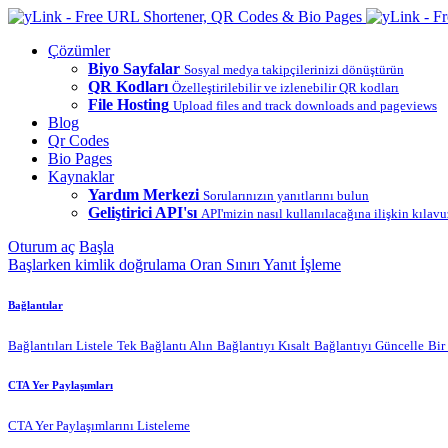
Çözümler
Biyo Sayfalar
Sosyal medya takipçilerinizi dönüştürün
QR Kodları
Özelleştirilebilir ve izlenebilir QR kodları
File Hosting
Upload files and track downloads and pageviews
Blog
Qr Codes
Bio Pages
Kaynaklar
Yardım Merkezi
Sorularınızın yanıtlarını bulun
Geliştirici API'sı
API'mizin nasıl kullanılacağına ilişkin kılavu
Oturum aç
Başla
Başlarken
kimlik doğrulama
Oran Sınırı
Yanıt İşleme
Bağlantılar
Bağlantıları Listele
Tek Bağlantı Alın
Bağlantıyı Kısalt
Bağlantıyı Güncelle
Bir
CTA Yer Paylaşımları
CTA Yer Paylaşımlarını Listeleme