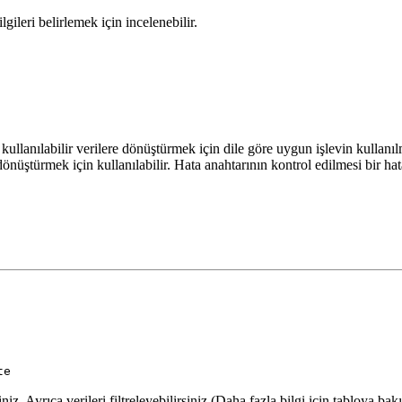
lgileri belirlemek için incelenebilir.
lanılabilir verilere dönüştürmek için dile göre uygun işlevin kullanılm
 dönüştürmek için kullanılabilir. Hata anahtarının kontrol edilmesi bir ha
te
iz. Ayrıca verileri filtreleyebilirsiniz (Daha fazla bilgi için tabloya bakı