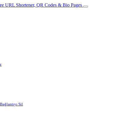
z
 Bağlantıyı Sil