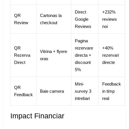
Direct
+232%
QR
Cartonas la
Google
reviews
Review
checkout
Reviews
noi
Pagina
QR
rezervare
+40%
Vitrina + flyere
Rezerva
directa +
rezervari
oras
Direct
discount
directe
5%
Mini-
Feedback
QR
Baie camera
survey 3
in timp
Feedback
intrebari
real
Impact Financiar