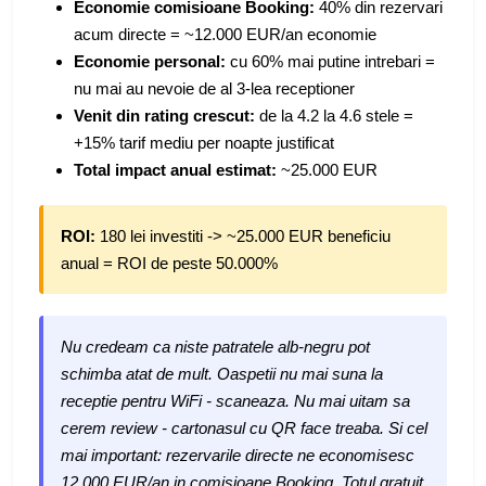
Economie comisioane Booking:
40% din rezervari
acum directe = ~12.000 EUR/an economie
Economie personal:
cu 60% mai putine intrebari =
nu mai au nevoie de al 3-lea receptioner
Venit din rating crescut:
de la 4.2 la 4.6 stele =
+15% tarif mediu per noapte justificat
Total impact anual estimat:
~25.000 EUR
ROI:
180 lei investiti -> ~25.000 EUR beneficiu
anual = ROI de peste 50.000%
Nu credeam ca niste patratele alb-negru pot
schimba atat de mult. Oaspetii nu mai suna la
receptie pentru WiFi - scaneaza. Nu mai uitam sa
cerem review - cartonasul cu QR face treaba. Si cel
mai important: rezervarile directe ne economisesc
12.000 EUR/an in comisioane Booking. Totul gratuit