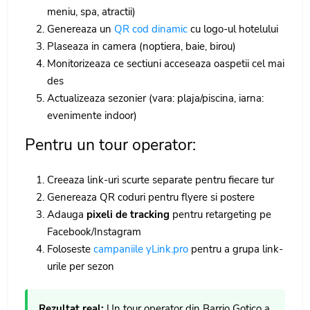
meniu, spa, atractii)
Genereaza un
QR cod dinamic
cu logo-ul hotelului
Plaseaza in camera (noptiera, baie, birou)
Monitorizeaza ce sectiuni acceseaza oaspetii cel mai
des
Actualizeaza sezonier (vara: plaja/piscina, iarna:
evenimente indoor)
Pentru un tour operator:
Creeaza link-uri scurte separate pentru fiecare tur
Genereaza QR coduri pentru flyere si postere
Adauga
pixeli de tracking
pentru retargeting pe
Facebook/Instagram
Foloseste
campaniile yLink.pro
pentru a grupa link-
urile per sezon
Rezultat real:
Un tour operator din Barrio Gotico a