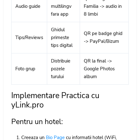
Audio guide
multilingv
Familia -> audio in
fara app
8 limbi
Ghidul
QR pe badge ghid
Tips/Reviews
primeste
-> PayPal/Bizum
tips digital
Distribuie
QR la final ->
Foto grup
pozele
Google Photos
turului
album
Implementare Practica cu
yLink.pro
Pentru un hotel:
Creeaza un
Bio Page
cu informatii hotel (WiFi,