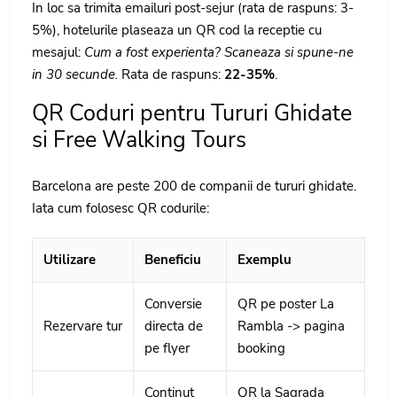
In loc sa trimita emailuri post-sejur (rata de raspuns: 3-
5%), hotelurile plaseaza un QR cod la receptie cu
mesajul:
Cum a fost experienta? Scaneaza si spune-ne
in 30 secunde.
Rata de raspuns:
22-35%
.
QR Coduri pentru Tururi Ghidate
si Free Walking Tours
Barcelona are peste 200 de companii de tururi ghidate.
Iata cum folosesc QR codurile:
Utilizare
Beneficiu
Exemplu
Conversie
QR pe poster La
Rezervare tur
directa de
Rambla -> pagina
pe flyer
booking
Continut
QR la Sagrada