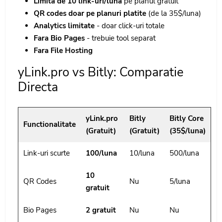
Limita de 10 link-uri/luna
pe planul gratuit
QR codes doar pe planuri platite
(de la 35$/luna)
Analytics limitate
- doar click-uri totale
Fara Bio Pages
- trebuie tool separat
Fara File Hosting
yLink.pro vs Bitly: Comparatie
Directa
yLink.pro
Bitly
Bitly Core
Functionalitate
(Gratuit)
(Gratuit)
(35$/luna)
Link-uri scurte
100/luna
10/luna
500/luna
10
QR Codes
Nu
5/luna
gratuit
Bio Pages
2 gratuit
Nu
Nu