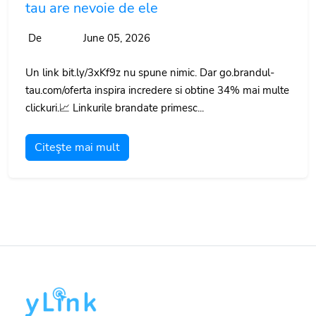
tau are nevoie de ele
De
June 05, 2026
Un link bit.ly/3xKf9z nu spune nimic. Dar go.brandul-
tau.com/oferta inspira incredere si obtine 34% mai multe
clickuri.📈 Linkurile brandate primesc...
Citeşte mai mult