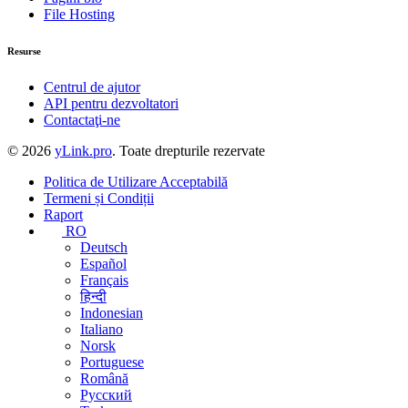
File Hosting
Resurse
Centrul de ajutor
API pentru dezvoltatori
Contactaţi-ne
© 2026
yLink.pro
. Toate drepturile rezervate
Politica de Utilizare Acceptabilă
Termeni și Condiții
Raport
RO
Deutsch
Español
Français
हिन्दी
Indonesian
Italiano
Norsk
Portuguese
Română
Русский