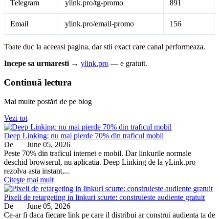
Telegram
ylink.pro/tg-promo
891
Email
ylink.pro/email-promo
156
Toate duc la aceeasi pagina, dar stii exact care canal performeaza.
Incepe sa urmaresti →
ylink.pro
— e gratuit.
Continuă lectura
Mai multe postări de pe blog
Vezi tot
Deep Linking: nu mai pierde 70% din traficul mobil
De
June 05, 2026
Peste 70% din traficul internet e mobil. Dar linkurile normale
deschid browserul, nu aplicatia. Deep Linking de la yLink.pro
rezolva asta instant,...
Citeşte mai mult
Pixeli de retargeting in linkuri scurte: construieste audiente gratuit
De
June 05, 2026
Ce-ar fi daca fiecare link pe care il distribui ar construi audienta ta de