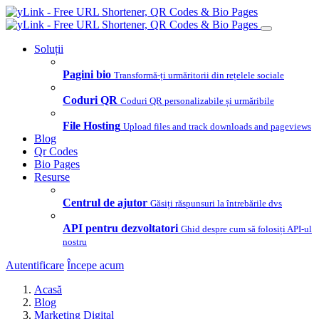
Soluții
Pagini bio
Transformă-ți urmăritorii din rețelele sociale
Coduri QR
Coduri QR personalizabile și urmăribile
File Hosting
Upload files and track downloads and pageviews
Blog
Qr Codes
Bio Pages
Resurse
Centrul de ajutor
Găsiți răspunsuri la întrebările dvs
API pentru dezvoltatori
Ghid despre cum să folosiți API-ul
nostru
Autentificare
Începe acum
Acasă
Blog
Marketing Digital