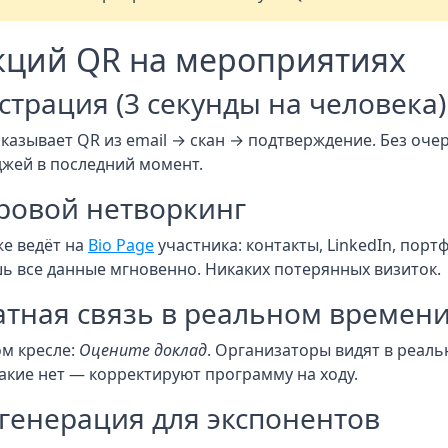
кций QR на мероприятиях
истрация (3 секунды на человека)
казывает QR из email → скан → подтверждение. Без очер
джей в последний момент.
ровой нетворкинг
же ведёт на
Bio Page
участника: контакты, LinkedIn, пор
ь все данные мгновенно. Никаких потерянных визиток.
атная связь в реальном времен
ом кресле:
Оцените доклад
. Организаторы видят в реал
какие нет — корректируют программу на ходу.
-генерация для экспонентов