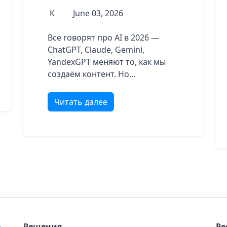
К
June 03, 2026
Все говорят про AI в 2026 —
ChatGPT, Claude, Gemini,
YandexGPT меняют то, как мы
создаём контент. Но...
Читать далее
Решения
Ре