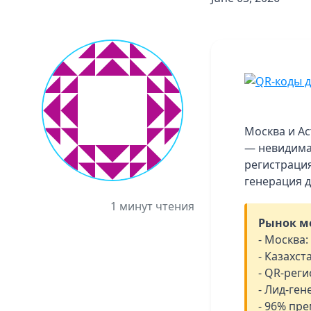
Москва и Ас
— невидима
регистрация
генерация д
1 минут чтения
Рынок ме
- Москва
- Казахст
- QR-реги
- Лид-ге
- 96% пр