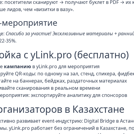
е: посетители сканируют → получают буклет в PDF → их к
ше лидов, чем «визитки в вазу».
т-мероприятие
де:
Спасибо за участие! Эксклюзивные материалы + ранни
22-35%.
йка с yLink.pro (бесплатно)
те
кампанию
в yLink.pro для мероприятия
руйте QR-коды: по одному на зал, стенд, спикера, фидбе
айте на баннерах, бейджах, раздаточных материалах
вайте сканирования в реальном времени
ероприятия: экспортируйте аналитику для спонсоров
рганизаторов в Казахстане
ктивно развивает event-индустрию: Digital Bridge в Аста
ы. yLink.pro работает без ограничений в Казахстане, п