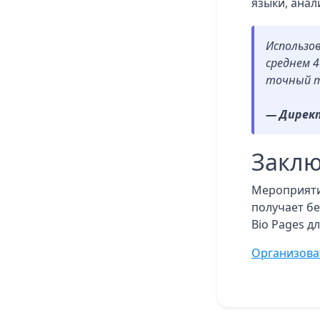
языки, анал
Использов
среднем 4
точный т
— Директ
Закл
Мероприятие
получает б
Bio Pages д
Организова