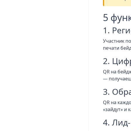
5 фун
1. Рег
Участник по
печати бей
2. Циф
QR на бейд
— получаеш
3. Обр
QR на кажд
«зайдут» и 
4. Лид