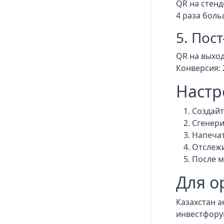
QR на стенд
4 раза боль
5. Пос
QR на выхо
Конверсия: 
Настро
Создай
Сгенери
Напечат
Отслежи
После м
Для о
Казахстан а
инвестфорум