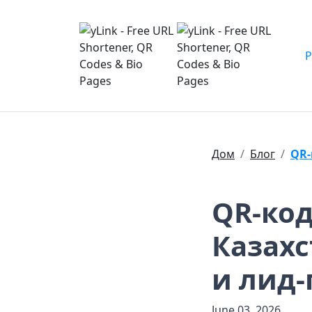
Дом
Блог
QR
QR-код
Казахс
и лид-
June 03, 2026