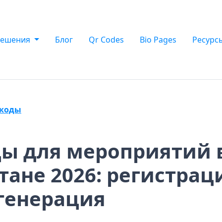
Решения
Блог
Qr Codes
Bio Pages
Ресурс
-коды
ы для мероприятий 
тане 2026: регистрац
генерация