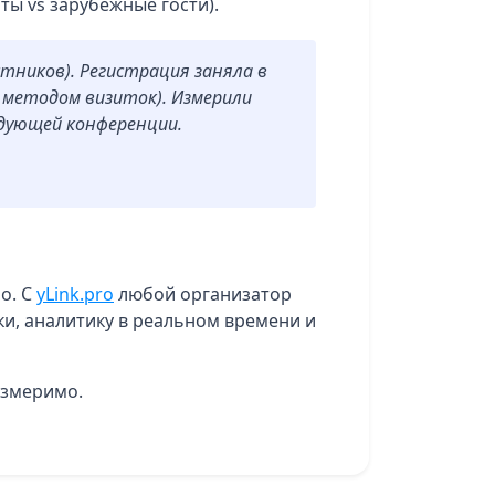
ты vs зарубежные гости).
стников). Регистрация заняла в
м методом визиток). Измерили
дующей конференции.
о. С
yLink.pro
любой организатор
и, аналитику в реальном времени и
Измеримо.