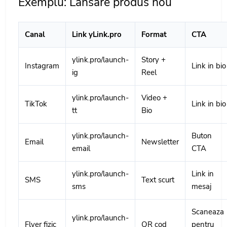
Exemplu: Lansare produs nou
Canal
Link yLink.pro
Format
CTA
ylink.pro/launch-
Story +
Instagram
Link in bio
ig
Reel
ylink.pro/launch-
Video +
TikTok
Link in bio
tt
Bio
ylink.pro/launch-
Buton
Email
Newsletter
email
CTA
ylink.pro/launch-
Link in
SMS
Text scurt
sms
mesaj
Scaneaza
ylink.pro/launch-
Flyer fizic
QR cod
pentru