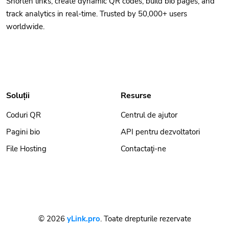
Shorten links, create dynamic QR codes, build bio pages, and
track analytics in real-time. Trusted by 50,000+ users
worldwide.
Soluții
Resurse
Coduri QR
Centrul de ajutor
Pagini bio
API pentru dezvoltatori
File Hosting
Contactaţi-ne
© 2026
yLink.pro
. Toate drepturile rezervate