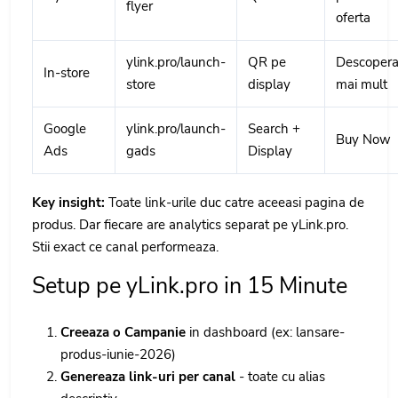
flyer
oferta
ylink.pro/launch-
QR pe
Descoper
In-store
store
display
mai mult
Google
ylink.pro/launch-
Search +
Buy Now
Ads
gads
Display
Key insight:
Toate link-urile duc catre aceeasi pagina de
produs. Dar fiecare are analytics separat pe yLink.pro.
Stii exact ce canal performeaza.
Setup pe yLink.pro in 15 Minute
Creeaza o Campanie
in dashboard (ex: lansare-
produs-iunie-2026)
Genereaza link-uri per canal
- toate cu alias