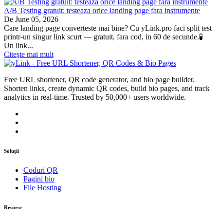
A/B Testing gratuit: testeaza orice landing page fara instrumente
De
June 05, 2026
Care landing page converteste mai bine? Cu yLink.pro faci split test
printr-un singur link scurt — gratuit, fara cod, in 60 de secunde.🧪
Un link...
Citeşte mai mult
Free URL shortener, QR code generator, and bio page builder.
Shorten links, create dynamic QR codes, build bio pages, and track
analytics in real-time. Trusted by 50,000+ users worldwide.
Soluții
Coduri QR
Pagini bio
File Hosting
Resurse