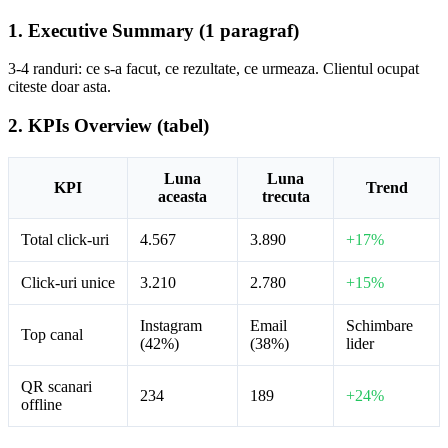
1. Executive Summary (1 paragraf)
3-4 randuri: ce s-a facut, ce rezultate, ce urmeaza. Clientul ocupat
citeste doar asta.
2. KPIs Overview (tabel)
Luna
Luna
KPI
Trend
aceasta
trecuta
Total click-uri
4.567
3.890
+17%
Click-uri unice
3.210
2.780
+15%
Instagram
Email
Schimbare
Top canal
(42%)
(38%)
lider
QR scanari
234
189
+24%
offline