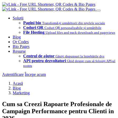
Soluții
Pagini bio
Transformă-ți urmăritorii din rețelele sociale
Coduri QR
Coduri QR personalizabile și urmăribile
File Hosting
Upload files and track downloads and pageviews
Blog
Qr Codes
Bio Pages
Resurse
Centrul de ajutor
Găsiți răspunsuri la întrebările dvs
API pentru dezvoltatori
Ghid despre cum să folosiți API-ul
nostru
Autentificare
Începe acum
Acasă
Blog
Marketing
Cum sa Creezi Rapoarte Profesionale de
Campaign Performance pentru Clienti in