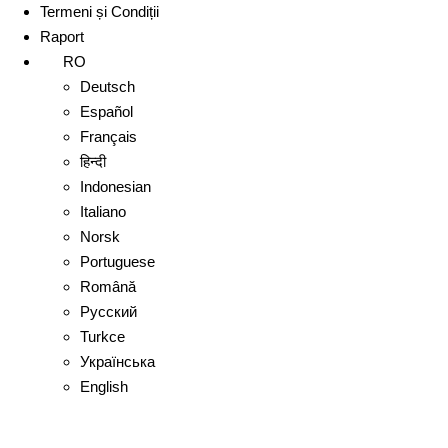
Termeni și Condiții
Raport
RO
Deutsch
Español
Français
हिन्दी
Indonesian
Italiano
Norsk
Portuguese
Română
Русский
Turkce
Українська
English