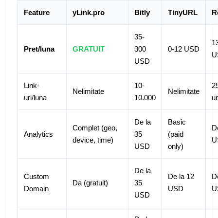
Feature
yLink.pro
Bitly
TinyURL
R
35-
1
Pret/luna
GRATUIT
300
0-12 USD
U
USD
Link-
10-
2
Nelimitate
Nelimitate
uri/luna
10.000
un
De la
Basic
Complet (geo,
D
Analytics
35
(paid
device, time)
U
USD
only)
De la
Custom
De la 12
D
Da (gratuit)
35
Domain
USD
U
USD