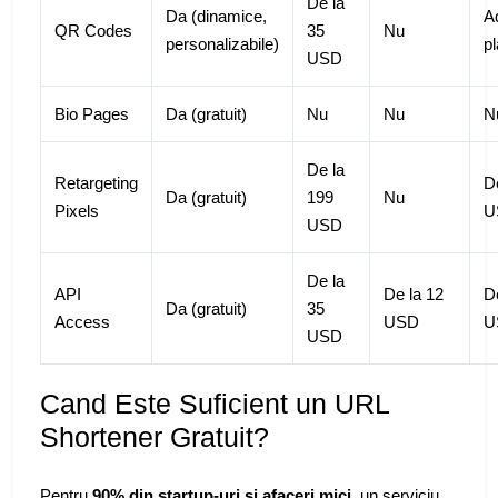
De la
Da (dinamice,
A
QR Codes
35
Nu
personalizabile)
pl
USD
Bio Pages
Da (gratuit)
Nu
Nu
N
De la
Retargeting
D
Da (gratuit)
199
Nu
Pixels
U
USD
De la
API
De la 12
D
Da (gratuit)
35
Access
USD
U
USD
Cand Este Suficient un URL
Shortener Gratuit?
Pentru
90% din startup-uri si afaceri mici
, un serviciu