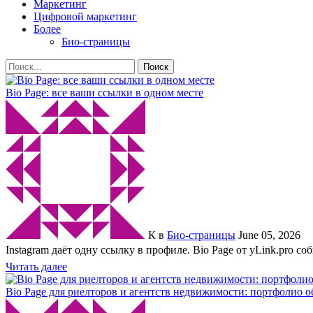
Маркетинг
Цифровой маркетинг
Более
Био-страницы
Поиск
Bio Page: все ваши ссылки в одном месте
К
в
Био-страницы
June 05, 2026
Instagram даёт одну ссылку в профиле. Bio Page от yLink.pro с
Читать далее
Bio Page для риелторов и агентств недвижимости: портфолио о