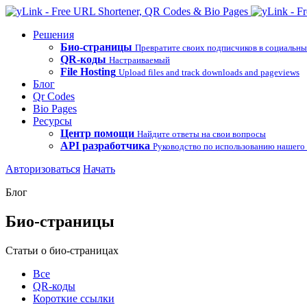
Решения
Био-страницы
Превратите своих подписчиков в социальны
QR-коды
Настраиваемый
File Hosting
Upload files and track downloads and pageviews
Блог
Qr Codes
Bio Pages
Ресурсы
Центр помощи
Найдите ответы на свои вопросы
API разработчика
Руководство по использованию нашего
Авторизоваться
Начать
Блог
Био-страницы
Статьи о био-страницах
Все
QR-коды
Короткие ссылки