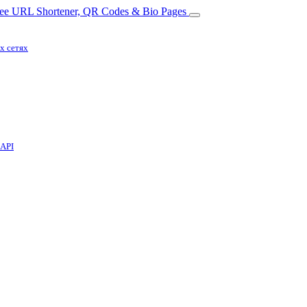
х сетях
 API