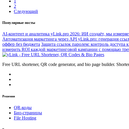
1
2
Следующий
Популярные посты
AI-контент и аналитика yLink.pro 2026: ИИ создаёт, мы измеряе
Автоматизация маркетинга через API yLink.pro: генерация ссы
оффер без бюджета
Защита ссылок паролем: контроль доступа к
измерить ROI каждой маркетинговой кампании с помощью тре
Free URL shortener, QR code generator, and bio page builder. Shorten
Решения
QR-коды
Био-страницы
File Hosting