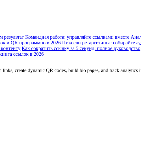
м результат
Командная работа: управляйте ссылками вместе
Анал
лок и QR программно в 2026
Пиксели ретаргетинга: собирайте а
 контенту
Как сократить ссылку за 5 секунд: полное руководство
кинга ссылок в 2026
 links, create dynamic QR codes, build bio pages, and track analytics 